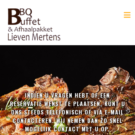
@import url('https://fonts.googleapis.com/css2?
family=Alfa+Slab+One&display=swap');
INDIEN U VRAGEN HEBT OF EEN
RESERVATIE WENST TE PLAATSEN, KUNT U
ONS STEEDS TELEFONISCH OF VIA E-MAIL
CONTACTEREN. WIJ NEMEN DAN ZO SNEL
MOGELIJK CONTACT MET U OP.